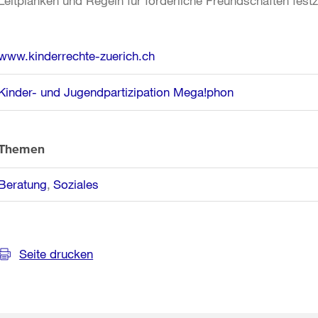
Leitplanken und Regeln für förderliche Freundschaften fest
Weitere
www.kinderrechte-zuerich.ch
Informationen
Kinder- und Jugendpartizipation Mega!phon
Themen
Beratung
Soziales
Seite drucken