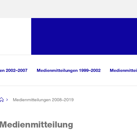
Sprunglink:
Navigation
sauswahl
vigation
m Inhalt
r Suche
gen 2002–2007
Medienmitteilungen 1999–2002
Medienmittei
Medienmitteilungen 2008–2019
[no
title]
Medienmitteilung