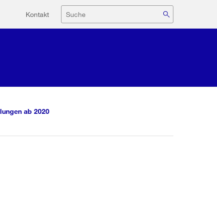
Hilfsnavigation
Suche
Kontakt
lungen ab 2020