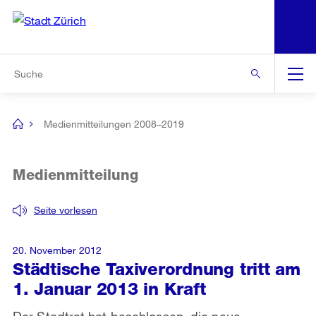
N
S
Zur Bereichsauswahl
Zur Hilfsnavigation
Zum Inhalt
Zur Suche
Suche
Global
Navigation
Medienmitteilungen 2008–2019
[no
title]
Medienmitteilung
Seite vorlesen
20. November 2012
Städtische Taxiverordnung tritt am
1. Januar 2013 in Kraft
Der Stadtrat hat beschlossen, die neue