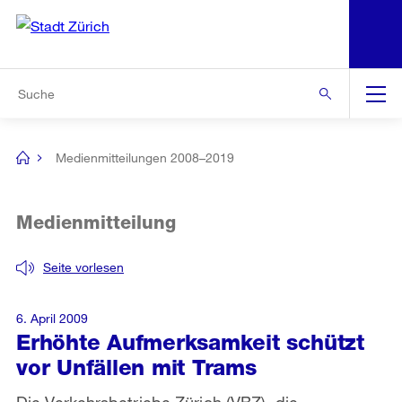
N
S
Zur Bereichsauswahl
Zur Hilfsnavigation
Zum Inhalt
Zur Suche
Suche
Global
Navigation
Medienmitteilungen 2008–2019
[no
title]
Medienmitteilung
Seite vorlesen
6. April 2009
Erhöhte Aufmerksamkeit schützt
vor Unfällen mit Trams
Die Verkehrsbetriebe Zürich (VBZ), die