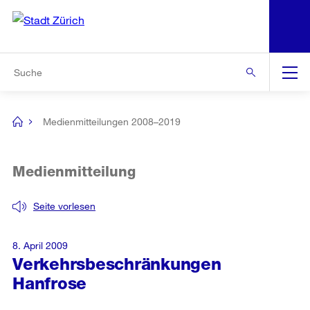
N
S
Zur Bereichsauswahl
Zur Hilfsnavigation
Zum Inhalt
Zur Suche
Suche
Global
Navigation
Medienmitteilungen 2008–2019
[no
title]
Medienmitteilung
Seite vorlesen
8. April 2009
Verkehrsbeschränkungen
Hanfrose