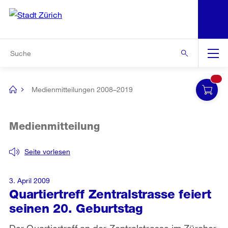
N
S
Zur Bereichsauswahl
Zur Hilfsnavigation
Zum Inhalt
Zur Suche
Suche
Global
Navigation
Medienmitteilungen 2008–2019
[no
title]
Medienmitteilung
Seite vorlesen
3. April 2009
Quartiertreff Zentralstrasse feiert
seinen 20. Geburtstag
Der Quartiertreff an der Zentralstrasse im Zürcher