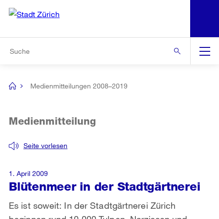
N
S
Zur Bereichsauswahl
Zur Hilfsnavigation
Zum Inhalt
Zur Suche
Suche
Global
Navigation
Medienmitteilungen 2008–2019
[no
title]
Medienmitteilung
Seite vorlesen
1. April 2009
Blütenmeer in der Stadtgärtnerei
Es ist soweit: In der Stadtgärtnerei Zürich
beginnen rund 10 000 Tulpen, Narzissen und