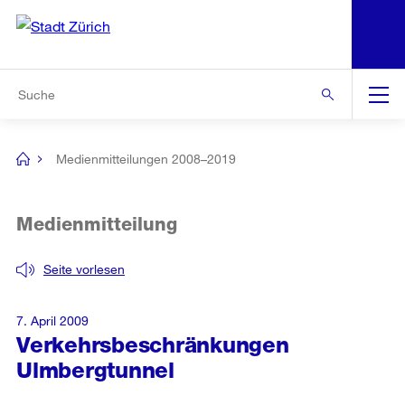
N
S
Zur Bereichsauswahl
Zur Hilfsnavigation
Zum Inhalt
Zur Suche
Suche
Global
Navigation
Medienmitteilungen 2008–2019
[no
title]
Medienmitteilung
Seite vorlesen
7. April 2009
Verkehrsbeschränkungen
Ulmbergtunnel