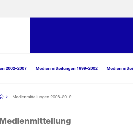
Sprunglink:
Navigation
sauswahl
vigation
m Inhalt
r Suche
gen 2002–2007
Medienmitteilungen 1999–2002
Medienmittei
Medienmitteilungen 2008–2019
[no
title]
Medienmitteilung