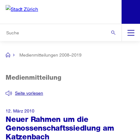
N
S
Zur Bereichsauswahl
Zur Hilfsnavigation
Zum Inhalt
Zur Suche
Suche
Global
Navigation
Medienmitteilungen 2008–2019
[no
title]
Medienmitteilung
Seite vorlesen
12. März 2010
Neuer Rahmen um die
Genossenschaftssiedlung am
Katzenbach