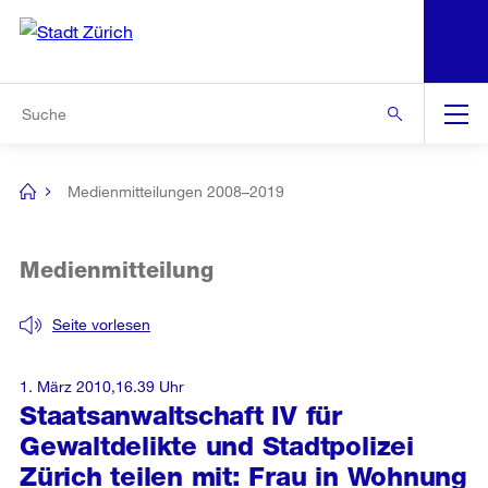
N
S
Zur Bereichsauswahl
Zur Hilfsnavigation
Zum Inhalt
Zur Suche
Suche
Global
Navigation
Medienmitteilungen 2008–2019
[no
title]
Medienmitteilung
Seite vorlesen
1. März 2010,16.39 Uhr
Staatsanwaltschaft IV für
Gewaltdelikte und Stadtpolizei
Zürich teilen mit: Frau in Wohnung