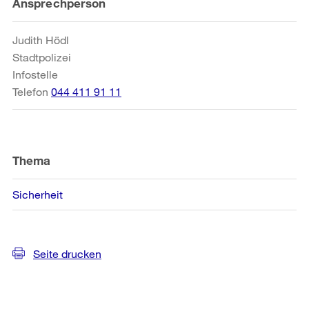
Weitere
Ansprechperson
Informationen
Judith Hödl
Stadtpolizei
Infostelle
Telefon
044 411 91 11
Thema
Sicherheit
Seite drucken