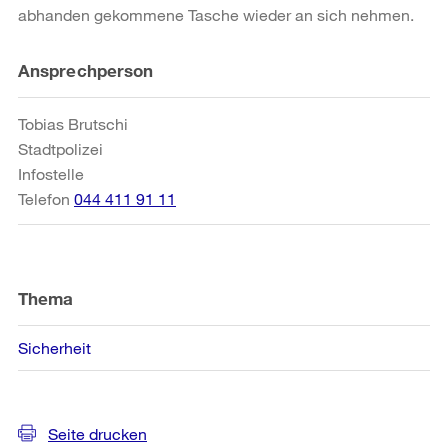
abhanden gekommene Tasche wieder an sich nehmen.
Weitere
Ansprechperson
Informationen
Tobias Brutschi
Stadtpolizei
Infostelle
Telefon
044 411 91 11
Thema
Sicherheit
Seite drucken