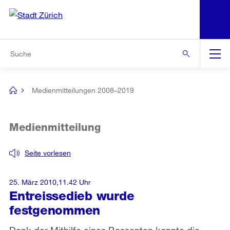
N
S
Zur Bereichsauswahl
Zur Hilfsnavigation
Zum Inhalt
Zur Suche
Suche
Global
Navigation
Medienmitteilungen 2008–2019
[no
title]
Medienmitteilung
Seite vorlesen
25. März 2010,11.42 Uhr
Entreissedieb wurde
festgenommen
Dank der Mithilfe eines Passanten konnte die