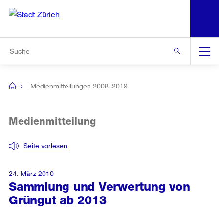
N
S
Zur Bereichsauswahl
Zur Hilfsnavigation
Zum Inhalt
Zur Suche
Suche
Global
Navigation
Medienmitteilungen 2008–2019
[no
title]
Medienmitteilung
Seite vorlesen
24. März 2010
Sammlung und Verwertung von
Grüngut ab 2013