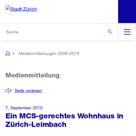
N
S
Zur Bereichsauswahl
Zur Hilfsnavigation
Zum Inhalt
Zur Suche
Suche
Global
Navigation
Medienmitteilungen 2008–2019
[no
title]
Medienmitteilung
Seite vorlesen
7. September 2010
Ein MCS-gerechtes Wohnhaus in
Zürich-Leimbach