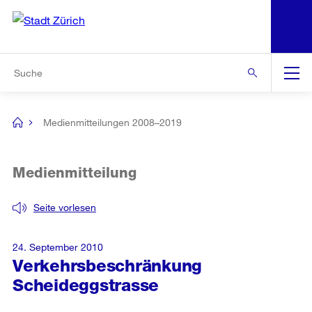
N
S
Zur Bereichsauswahl
Zur Hilfsnavigation
Zum Inhalt
Zur Suche
Suche
Global
Navigation
Medienmitteilungen 2008–2019
[no
title]
Medienmitteilung
Seite vorlesen
24. September 2010
Verkehrsbeschränkung
Scheideggstrasse