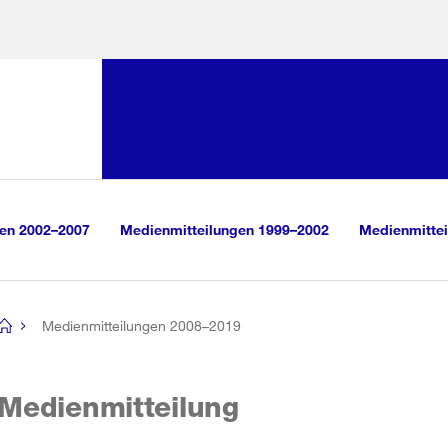
Sprunglink:
Navigation
sauswahl
vigation
m Inhalt
r Suche
gen 2002–2007
Medienmitteilungen 1999–2002
Medienmittei
Medienmitteilungen 2008–2019
[no
title]
Medienmitteilung