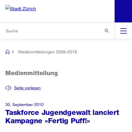
N
S
Zur Bereichsauswahl
Zur Hilfsnavigation
Zum Inhalt
Zur Suche
Suche
Global
Navigation
Medienmitteilungen 2008–2019
[no
title]
Medienmitteilung
Seite vorlesen
30. September 2010
Taskforce Jugendgewalt lanciert
Kampagne «Fertig Puff!»