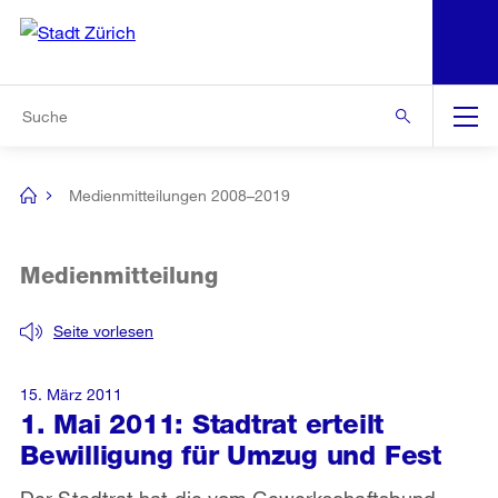
N
S
Zur Bereichsauswahl
Zur Hilfsnavigation
Zum Inhalt
Zur Suche
Suche
Global
Navigation
Medienmitteilungen 2008–2019
[no
title]
Medienmitteilung
Seite vorlesen
15. März 2011
1. Mai 2011: Stadtrat erteilt
Bewilligung für Umzug und Fest
Der Stadtrat hat die vom Gewerkschaftsbund