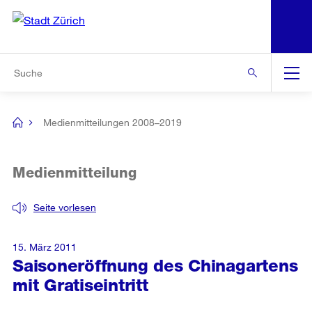
N
S
Zur Bereichsauswahl
Zur Hilfsnavigation
Zum Inhalt
Zur Suche
Suche
Global
Navigation
Medienmitteilungen 2008–2019
[no
title]
Medienmitteilung
Seite vorlesen
15. März 2011
Saisoneröffnung des Chinagartens
mit Gratiseintritt