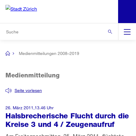
N
S
Zur Bereichsauswahl
Zur Hilfsnavigation
Zum Inhalt
Zur Suche
Suche
Global
Navigation
Medienmitteilungen 2008–2019
[no
title]
Medienmitteilung
Seite vorlesen
26. März 2011,13.46 Uhr
Halsbrecherische Flucht durch die
Kreise 3 und 4 / Zeugenaufruf
Am Freitagnachmittag, 25. März 2011, flüchtete