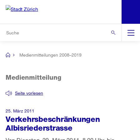
N
S
Zur Bereichsauswahl
Zur Hilfsnavigation
Zum Inhalt
Zur Suche
Suche
Global
Navigation
Medienmitteilungen 2008–2019
[no
title]
Medienmitteilung
Seite vorlesen
25. März 2011
Verkehrsbeschränkungen
Albisriederstrasse
Von Dienstag, 29. März 2011, 8.00 Uhr, bis