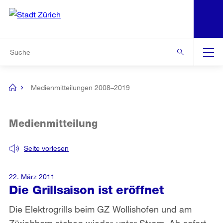
N
S
Zur Bereichsauswahl
Zur Hilfsnavigation
Zum Inhalt
Zur Suche
Suche
Global
Navigation
Medienmitteilungen 2008–2019
[no
title]
Medienmitteilung
Seite vorlesen
22. März 2011
Die Grillsaison ist eröffnet
Die Elektrogrills beim GZ Wollishofen und am
Zürichhorn stehen wieder unter Strom. Ab sofort