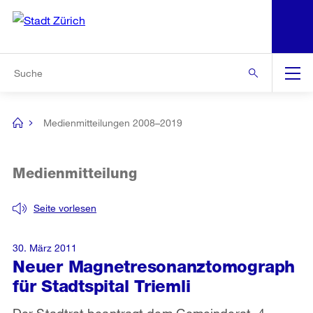
N
S
Zur Bereichsauswahl
Zur Hilfsnavigation
Zum Inhalt
Zur Suche
Suche
Global
Navigation
Medienmitteilungen 2008–2019
[no
title]
Medienmitteilung
Seite vorlesen
30. März 2011
Neuer Magnetresonanztomograph
für Stadtspital Triemli
Der Stadtrat beantragt dem Gemeinderat, 4