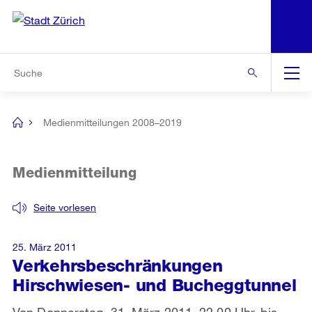
N
S
Zur Bereichsauswahl
Zur Hilfsnavigation
Zum Inhalt
Zur Suche
Suche
Global
Navigation
Medienmitteilungen 2008–2019
[no
title]
Medienmitteilung
Seite vorlesen
25. März 2011
Verkehrsbeschränkungen
Hirschwiesen- und Bucheggtunnel
Von Donnerstag, 31. März 2011, 22.00 Uhr, bis