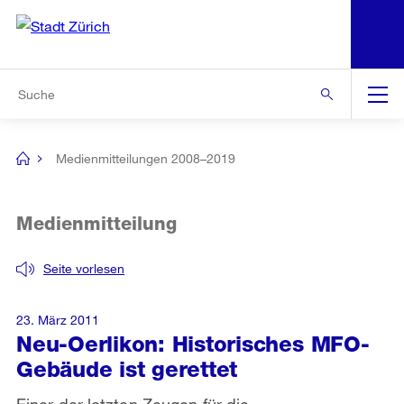
N
S
Zur Bereichsauswahl
Zur Hilfsnavigation
Zum Inhalt
Zur Suche
Suche
Global
Navigation
Medienmitteilungen 2008–2019
[no
title]
Medienmitteilung
Seite vorlesen
23. März 2011
Neu-Oerlikon: Historisches MFO-
Gebäude ist gerettet
Einer der letzten Zeugen für die