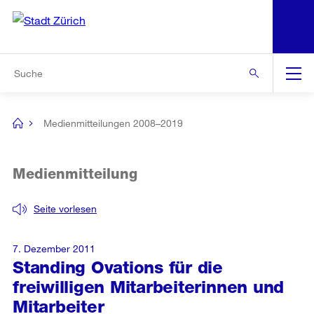
N
S
Zur Bereichsauswahl
Zur Hilfsnavigation
Zum Inhalt
Zur Suche
Suche
Global
Navigation
Medienmitteilungen 2008–2019
[no
title]
Medienmitteilung
Seite vorlesen
7. Dezember 2011
Standing Ovations für die
freiwilligen Mitarbeiterinnen und
Mitarbeiter