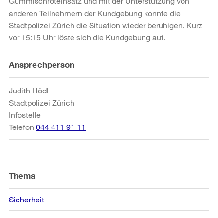
Gummischroteinsatz und mit der Unterstützung von
anderen Teilnehmern der Kundgebung konnte die
Stadtpolizei Zürich die Situation wieder beruhigen. Kurz
vor 15:15 Uhr löste sich die Kundgebung auf.
Weitere
Ansprechperson
Informationen
Judith Hödl
Stadtpolizei Zürich
Infostelle
Telefon
044 411 91 11
Thema
Sicherheit