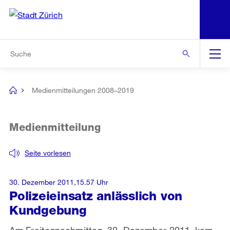
N
S
Zur Bereichsauswahl
Zur Hilfsnavigation
Zum Inhalt
Zur Suche
Suche
Global
Navigation
Medienmitteilungen 2008–2019
[no
title]
Medienmitteilung
Seite vorlesen
30. Dezember 2011,15.57 Uhr
Polizeieinsatz anlässlich von
Kundgebung
Am Freitagnachmittag, 30. Dezember 2011, kam