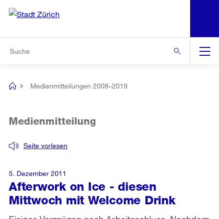
N
S
Zur Bereichsauswahl
Zur Hilfsnavigation
Zum Inhalt
Zur Suche
Suche
Global
Navigation
Medienmitteilungen 2008–2019
[no
title]
Medienmitteilung
Seite vorlesen
5. Dezember 2011
Afterwork on Ice - diesen
Mittwoch mit Welcome Drink
Eisiges Vergnügen nach Arbeitsschluss. Nachdem