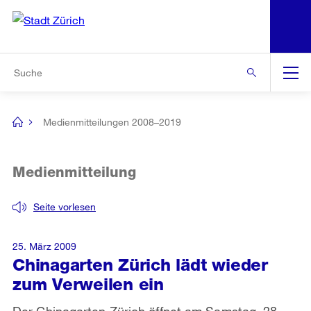
N
S
Zur Bereichsauswahl
Zur Hilfsnavigation
Zum Inhalt
Zur Suche
Suche
Global
Navigation
Medienmitteilungen 2008–2019
[no
title]
Medienmitteilung
Seite vorlesen
25. März 2009
Chinagarten Zürich lädt wieder
zum Verweilen ein
Der Chinagarten Zürich öffnet am Samstag, 28.