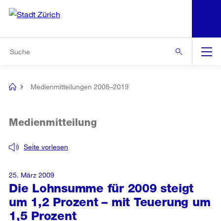
N
S
Zur Bereichsauswahl
Zur Hilfsnavigation
Zum Inhalt
Zur Suche
Suche
Global
Navigation
Medienmitteilungen 2008–2019
[no
title]
Medienmitteilung
Seite vorlesen
25. März 2009
Die Lohnsumme für 2009 steigt
um 1,2 Prozent – mit Teuerung um
1,5 Prozent