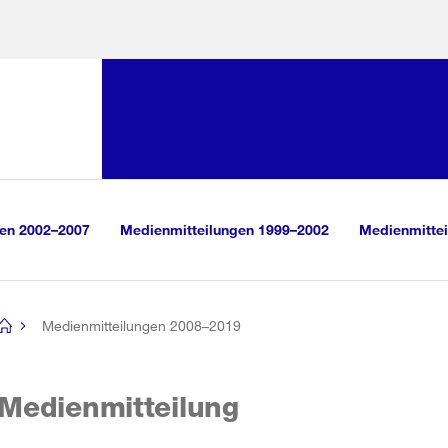
Sprunglink:
Navigation
sauswahl
vigation
m Inhalt
r Suche
gen 2002–2007
Medienmitteilungen 1999–2002
Medienmittei
Medienmitteilungen 2008–2019
[no
title]
Medienmitteilung