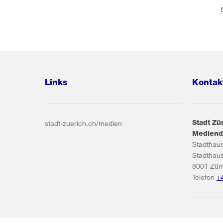
Links
Kontak
Stadt Zü
stadt-zuerich.ch/medien
Mediend
Stadthau
Stadthau
8001
Zür
Telefon
+