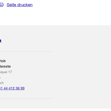
Seite drucken
t
rich
ienste
squai 17
s
ich
41 44 412 36 99