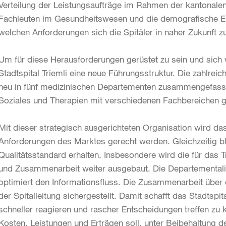
Verteilung der Leistungsaufträge im Rahmen der kantonale
Fachleuten im Gesundheitswesen und die demografische Ent
welchen Anforderungen sich die Spitäler in naher Zukunft zu
Um für diese Herausforderungen gerüstet zu sein und sich 
Stadtspital Triemli eine neue Führungsstruktur. Die zahlreic
neu in fünf medizinischen Departementen zusammengefasst.
Soziales und Therapien mit verschiedenen Fachbereichen g
Mit dieser strategisch ausgerichteten Organisation wird das
Anforderungen des Marktes gerecht werden. Gleichzeitig b
Qualitätsstandard erhalten. Insbesondere wird die für das Tr
und Zusammenarbeit weiter ausgebaut. Die Departementalis
optimiert den Informationsfluss. Die Zusammenarbeit über 
der Spitalleitung sichergestellt. Damit schafft das Stadtspi
schneller reagieren und rascher Entscheidungen treffen zu
Kosten, Leistungen und Erträgen soll, unter Beibehaltung d