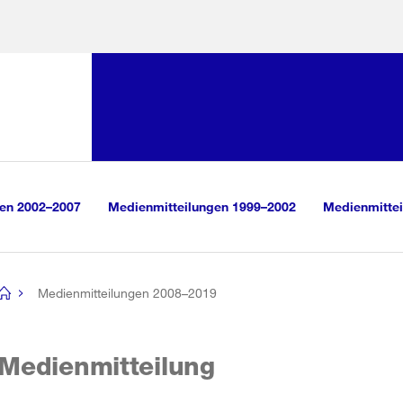
Sprunglink:
Navigation
sauswahl
vigation
m Inhalt
r Suche
gen 2002–2007
Medienmitteilungen 1999–2002
Medienmittei
Medienmitteilungen 2008–2019
[no
title]
Medienmitteilung