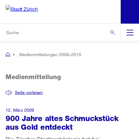
N
S
Zur Bereichsauswahl
Zur Hilfsnavigation
Zum Inhalt
Zur Suche
Suche
Global
Navigation
Medienmitteilungen 2008–2019
[no
title]
Medienmitteilung
Seite vorlesen
12. März 2009
900 Jahre altes Schmuckstück
aus Gold entdeckt
Die Zürcher Stadtarchäologie hat bei