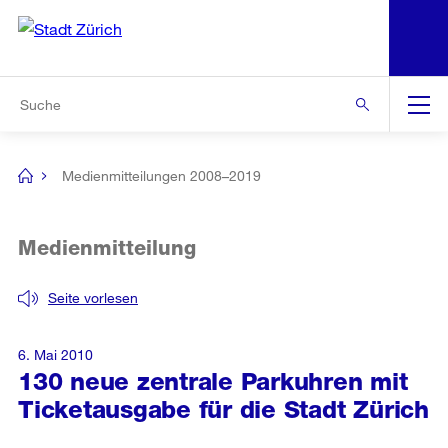
N
S
Zur Bereichsauswahl
Zur Hilfsnavigation
Zum Inhalt
Zur Suche
Suche
Global
Navigation
Medienmitteilungen 2008–2019
[no
title]
Medienmitteilung
Seite vorlesen
6. Mai 2010
130 neue zentrale Parkuhren mit
Ticketausgabe für die Stadt Zürich