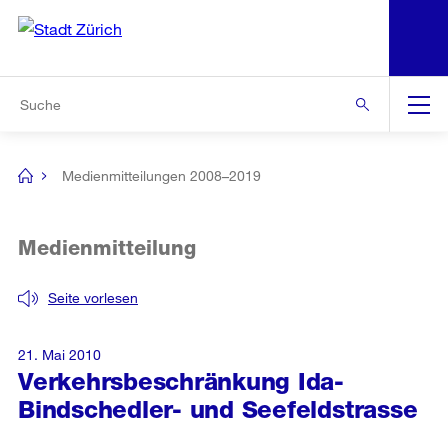
N
S
Zur Bereichsauswahl
Zur Hilfsnavigation
Zum Inhalt
Zur Suche
Suche
Global
Navigation
Medienmitteilungen 2008–2019
[no
title]
Medienmitteilung
Seite vorlesen
21. Mai 2010
Verkehrsbeschränkung Ida-
Bindschedler- und Seefeldstrasse