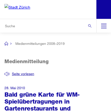
N
S
Zur Bereichsauswahl
Zur Hilfsnavigation
Zum Inhalt
Zur Suche
Suche
Global
Navigation
Medienmitteilungen 2008–2019
[no
title]
Medienmitteilung
Seite vorlesen
28. Mai 2010
Bald grüne Karte für WM-
Spielübertragungen in
Gartenrestaurants und