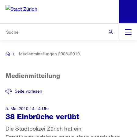
N
S
Zur Bereichsauswahl
Zur Hilfsnavigation
Zum Inhalt
Zur Suche
Suche
Global
Navigation
Medienmitteilungen 2008–2019
[no
title]
Medienmitteilung
Seite vorlesen
5. Mai 2010,14.14 Uhr
38 Einbrüche verübt
Die Stadtpolizei Zürich hat ein
Ermittlungsverfahren gegen einen notorischen