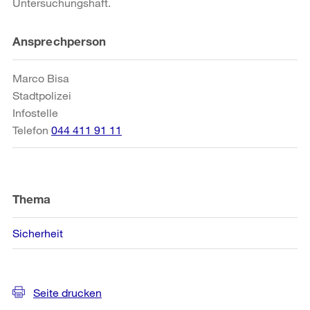
Untersuchungshaft.
Weitere
Ansprechperson
Informationen
Marco Bisa
Stadtpolizei
Infostelle
Telefon
044 411 91 11
Thema
Sicherheit
Seite drucken