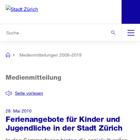
N
S
Zur Bereichsauswahl
Zur Hilfsnavigation
Zum Inhalt
Zur Suche
Suche
Global
Navigation
Medienmitteilungen 2008–2019
[no
title]
Medienmitteilung
Seite vorlesen
28. Mai 2010
Ferienangebote für Kinder und
Jugendliche in der Stadt Zürich
In den Sommerferien bieten die soziokulturellen