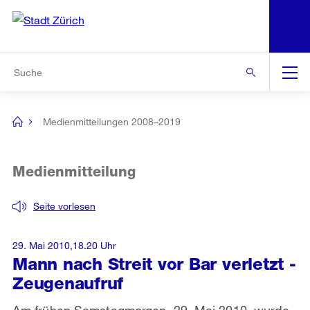
N
S
Zur Bereichsauswahl
Zur Hilfsnavigation
Zum Inhalt
Zur Suche
Suche
Global
Navigation
Medienmitteilungen 2008–2019
[no
title]
Medienmitteilung
Seite vorlesen
29. Mai 2010,18.20 Uhr
Mann nach Streit vor Bar verletzt -
Zeugenaufruf
Am frühen Samstagmorgen, 29. Mai 2010, wurde