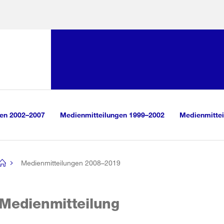
Sprunglink:
Navigation
sauswahl
vigation
m Inhalt
r Suche
gen 2002–2007
Medienmitteilungen 1999–2002
Medienmittei
Medienmitteilungen 2008–2019
[no
title]
Medienmitteilung