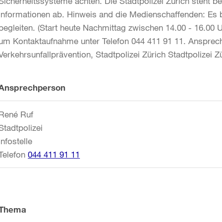
Sicherheitssysteme achten. Die Stadtpolizei Zürich steht b
Informationen ab. Hinweis and die Medienschaffenden: Es b
begleiten. (Start heute Nachmittag zwischen 14.00 - 16.00 U
um Kontaktaufnahme unter Telefon 044 411 91 11. Ansprech
Verkehrsunfallprävention, Stadtpolizei Zürich Stadtpolizei Z
Weitere
Ansprechperson
Informationen
René Ruf
Stadtpolizei
Infostelle
Telefon
044 411 91 11
Thema