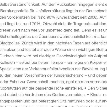
Selbstverständlichkeit. Auf den Rücksitzen hingegen sieht 
(Beratungsstelle für Unfallverhütung) liegt in der Deutschs
den Vordersitzen bei rund 90% (unverändert seit 2008). Auf d
und liegt bei rund 70%. Obwohl sich die Tragquote auf den R
dieser Wert nach wie vor unbefriedigend tief. Denn es ist u
Sicherheitsgurtes die Überlebenswahrscheinlichkeit markan
Stadtpolizei Zürich wird in den nächsten Tagen auf öffentli
einsetzen und leistet auf diese Weise einen wichtigen Beit
Gurtschlitten wird bei niedriger Geschwindigkeit ein Aufpral
Kollision – selbst bei tiefem Tempo – am eigenen Körper e
Spezialisten der Verkehrsunfallprävention der Bevölkerung
zu den neuen Vorschriften der Kindersicherung – und gebe
jeder Fahrt zur Gewohnheit machen, egal ob man vorne oder
Kopfstützen auf die passende Höhe einstellen. • Den Sicher
und dabei ein Verdrehen des Gurtes vermeiden. • Kinder n
angepassten und gut befestigten Sitz mitführen oder auf a