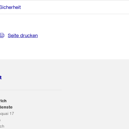
Sicherheit
Seite drucken
t
rich
ienste
squai 17
s
ich