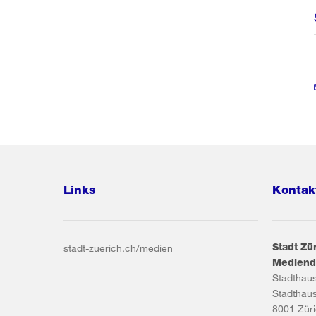
Links
Kontak
Stadt Zü
stadt-zuerich.ch/medien
Mediend
Stadthau
Stadthau
8001
Zür