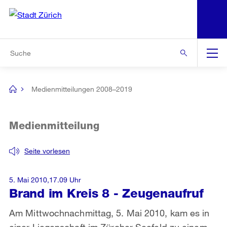
N
S
Zur Bereichsauswahl
Zur Hilfsnavigation
Zum Inhalt
Zur Suche
Suche
Global
Navigation
Medienmitteilungen 2008–2019
[no
title]
Medienmitteilung
Seite vorlesen
5. Mai 2010,17.09 Uhr
Brand im Kreis 8 - Zeugenaufruf
Am Mittwochnachmittag, 5. Mai 2010, kam es in
einer Liegenschaft im Zürcher Seefeld zu einem