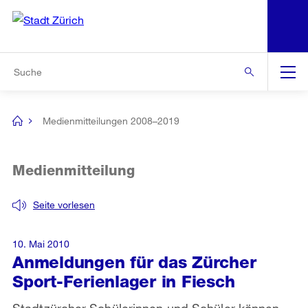
N
S
Zur Bereichsauswahl
Zur Hilfsnavigation
Zum Inhalt
Zur Suche
Suche
Global
Navigation
Medienmitteilungen 2008–2019
[no
title]
Medienmitteilung
Seite vorlesen
10. Mai 2010
Anmeldungen für das Zürcher
Sport-Ferienlager in Fiesch
Stadtzürcher Schülerinnen und Schüler können