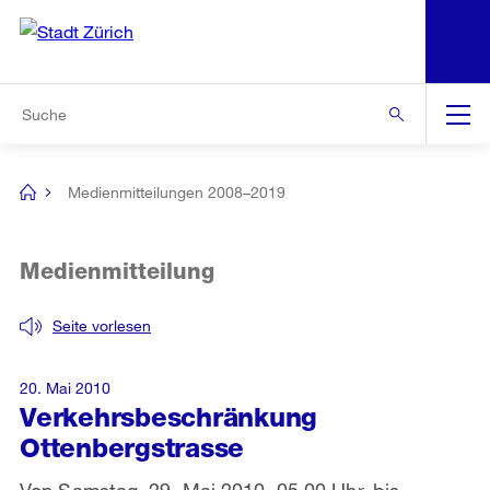
N
S
Zur Bereichsauswahl
Zur Hilfsnavigation
Zum Inhalt
Zur Suche
Suche
Global
Navigation
Medienmitteilungen 2008–2019
[no
title]
Medienmitteilung
Seite vorlesen
20. Mai 2010
Verkehrsbeschränkung
Ottenbergstrasse
Von Samstag, 29. Mai 2010, 05.00 Uhr, bis