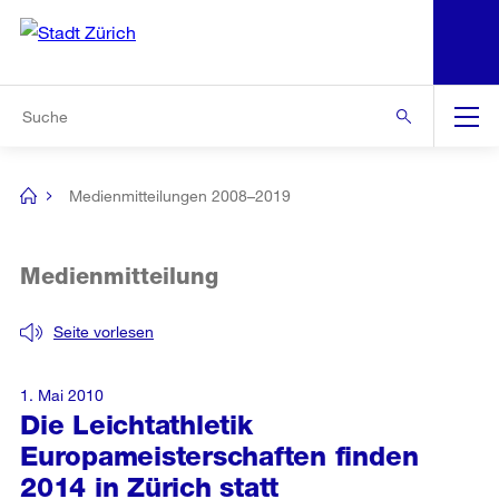
N
S
Zur Bereichsauswahl
Zur Hilfsnavigation
Zum Inhalt
Zur Suche
Suche
Global
Navigation
Medienmitteilungen 2008–2019
[no
title]
Medienmitteilung
Seite vorlesen
1. Mai 2010
Die Leichtathletik
Europameisterschaften finden
2014 in Zürich statt