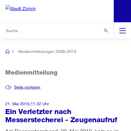
N
S
Zur Bereichsauswahl
Zur Hilfsnavigation
Zum Inhalt
Zur Suche
Suche
Global
Navigation
Medienmitteilungen 2008–2019
[no
title]
Medienmitteilung
Seite vorlesen
21. Mai 2010,11.32 Uhr
Ein Verletzter nach
Messerstecherei - Zeugenaufruf
Am Donnerstagabend, 20. Mai 2010, kam es im