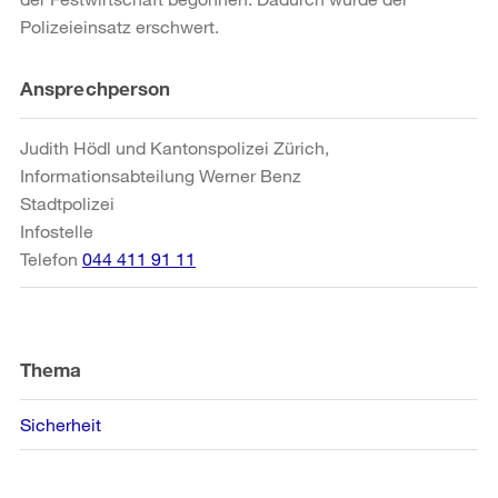
Polizeieinsatz erschwert.
Weitere
Ansprechperson
Informationen
Judith Hödl und Kantonspolizei Zürich,
Informationsabteilung Werner Benz
Stadtpolizei
Infostelle
Telefon
044 411 91 11
Thema
Sicherheit