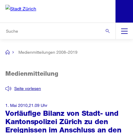
N
S
Zur Bereichsauswahl
Zur Hilfsnavigation
Zum Inhalt
Zur Suche
Suche
Global
Navigation
Medienmitteilungen 2008–2019
[no
title]
Medienmitteilung
Seite vorlesen
1. Mai 2010,21.09 Uhr
Vorläufige Bilanz von Stadt- und
Kantonspolizei Zürich zu den
Ereignissen im Anschluss an den