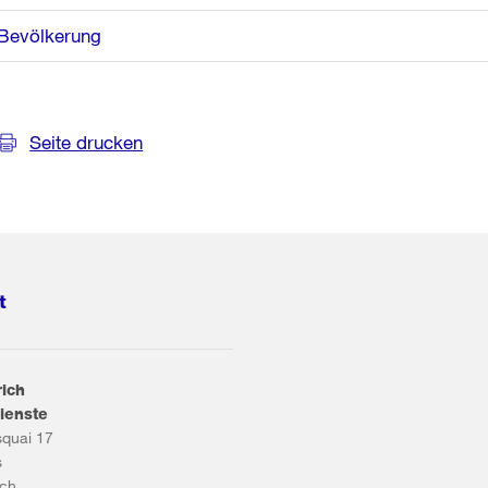
Bevölkerung
Seite drucken
t
rich
ienste
squai 17
s
ich