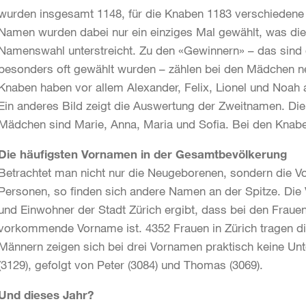
wurden insgesamt 1148, für die Knaben 1183 verschiedene 
Namen wurden dabei nur ein einziges Mal gewählt, was die K
Namenswahl unterstreicht. Zu den «Gewinnern» – das sind 
besonders oft gewählt wurden – zählen bei den Mädchen n
Knaben haben vor allem Alexander, Felix, Lionel und Noah 
Ein anderes Bild zeigt die Auswertung der Zweitnamen. Di
Mädchen sind Marie, Anna, Maria und Sofia. Bei den Knabe
Die häufigsten Vornamen in der Gesamtbevölkerung
Betrachtet man nicht nur die Neugeborenen, sondern die Vo
Personen, so finden sich andere Namen an der Spitze. Di
und Einwohner der Stadt Zürich ergibt, dass bei den Fraue
vorkommende Vorname ist. 4352 Frauen in Zürich tragen di
Männern zeigen sich bei drei Vornamen praktisch keine Unt
(3129), gefolgt von Peter (3084) und Thomas (3069).
Und dieses Jahr?