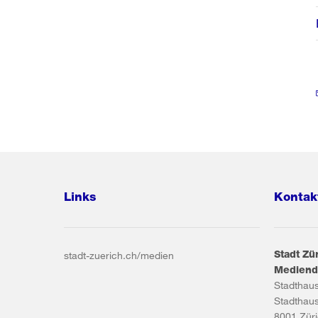
Links
Kontak
Stadt Zü
stadt-zuerich.ch/medien
Mediend
Stadthau
Stadthau
8001
Zür