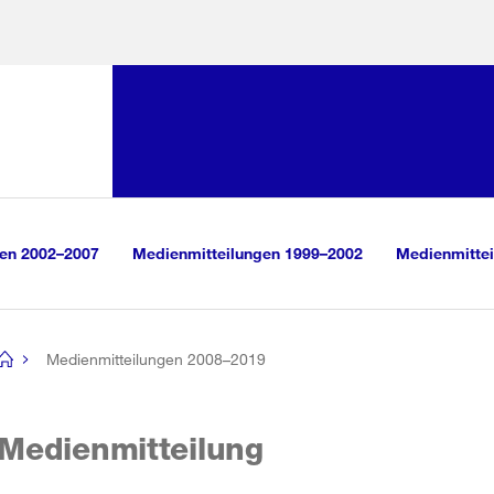
Sprunglink:
Navigation
sauswahl
vigation
m Inhalt
r Suche
gen 2002–2007
Medienmitteilungen 1999–2002
Medienmittei
Medienmitteilungen 2008–2019
[no
title]
Medienmitteilung