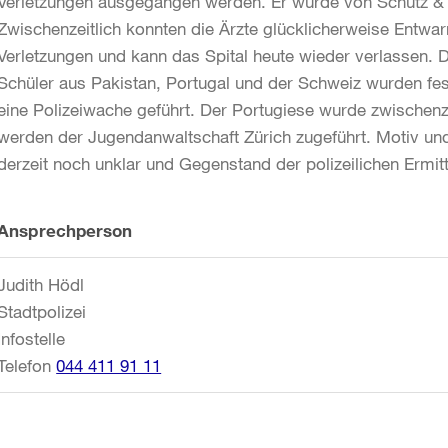
Verletzungen ausgegangen werden. Er wurde von Schutz & Re
Zwischenzeitlich konnten die Ärzte glücklicherweise Entwarn
Verletzungen und kann das Spital heute wieder verlassen. D
Schüler aus Pakistan, Portugal und der Schweiz wurden fe
eine Polizeiwache geführt. Der Portugiese wurde zwischenz
werden der Jugendanwaltschaft Zürich zugeführt. Motiv un
derzeit noch unklar und Gegenstand der polizeilichen Ermit
Weitere
Ansprechperson
Informationen
Judith Hödl
Stadtpolizei
Infostelle
Telefon
044 411 91 11