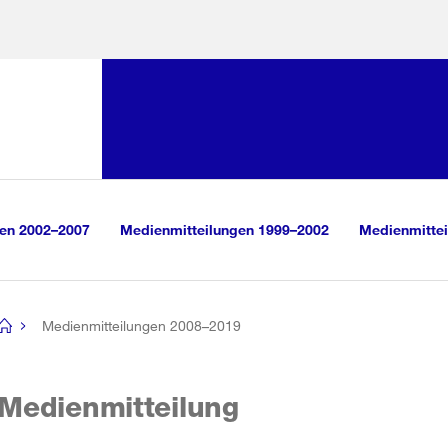
Sprunglink:
Navigation
sauswahl
vigation
m Inhalt
r Suche
gen 2002–2007
Medienmitteilungen 1999–2002
Medienmittei
Medienmitteilungen 2008–2019
[no
title]
Medienmitteilung