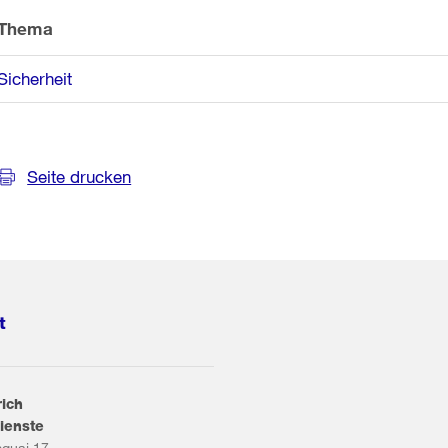
Thema
Sicherheit
Seite drucken
t
rich
ienste
squai 17