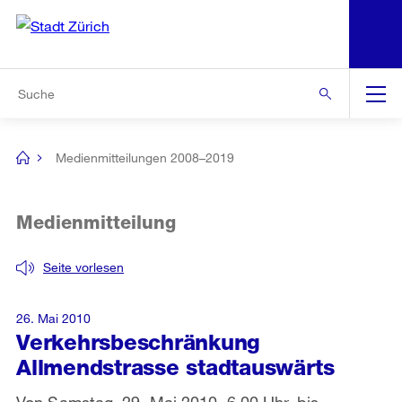
N
S
Zur Bereichsauswahl
Zur Hilfsnavigation
Zum Inhalt
Zur Suche
Suche
Global
Navigation
Medienmitteilungen 2008–2019
[no
title]
Medienmitteilung
Seite vorlesen
26. Mai 2010
Verkehrsbeschränkung
Allmendstrasse stadtauswärts
Von Samstag, 29. Mai 2010, 6.00 Uhr, bis