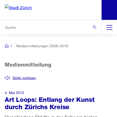
N
S
Zur Bereichsauswahl
Zur Hilfsnavigation
Zum Inhalt
Zur Suche
Suche
Global
Navigation
Medienmitteilungen 2008–2019
[no
title]
Medienmitteilung
Seite vorlesen
4. Mai 2012
Art Loops: Entlang der Kunst
durch Zürichs Kreise
Verschiedene Städte in der Schweiz bieten