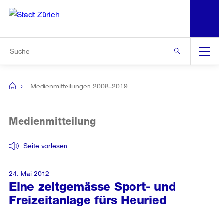
N
S
Zur Bereichsauswahl
Zur Hilfsnavigation
Zum Inhalt
Zur Suche
Suche
Global
Navigation
Medienmitteilungen 2008–2019
[no
title]
Medienmitteilung
Seite vorlesen
24. Mai 2012
Eine zeitgemässe Sport- und
Freizeitanlage fürs Heuried